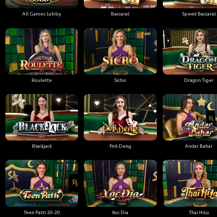
All Games Lobby
Baccarat
Speed Baccarat
Roulette
Sicbo
Dragon Tiger
Blackjack
Pok Deng
Andar Bahar
Teen Patti 20-20
Xoc Dia
Thai HiLo