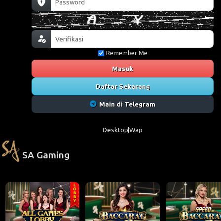
Remember Me
Masuk
Daftar Sekarang
Main di Telegram
Desktop
Wap
SA Gaming