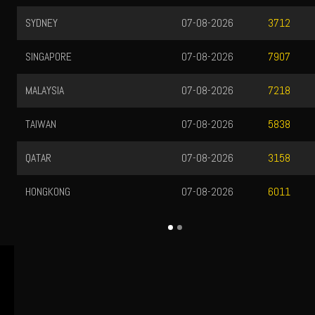
SYDNEY
07-08-2026
3712
SINGAPORE
07-08-2026
7907
MALAYSIA
07-08-2026
7218
TAIWAN
07-08-2026
5838
QATAR
07-08-2026
3158
HONGKONG
07-08-2026
6011