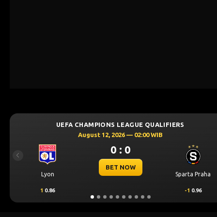
UEFA CHAMPIONS LEAGUE QUALIFIERS
August 12, 2026 — 01:30 WIB
0 : 0
Previous
BET NOW
a Praha
SK Sturm Graz
Fen
0.96
-0.5
0.95
0