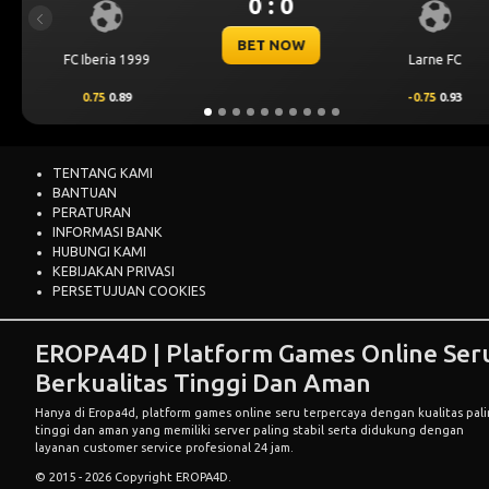
0 : 
Previous
W
BET N
Larne FC
Sevilla
-0.75
0.93
0.25
0.95
TENTANG KAMI
BANTUAN
PERATURAN
INFORMASI BANK
HUBUNGI KAMI
KEBIJAKAN PRIVASI
PERSETUJUAN COOKIES
EROPA4D | Platform Games Online Ser
Berkualitas Tinggi Dan Aman
Hanya di Eropa4d, platform games online seru terpercaya dengan kualitas pal
tinggi dan aman yang memiliki server paling stabil serta didukung dengan
layanan customer service profesional 24 jam.
© 2015 - 2026 Copyright EROPA4D.