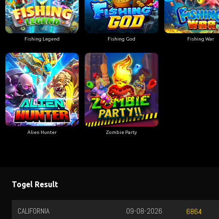
Fishing Legend
Fishing God
Fishing War
Alien Hunter
Zombie Party
Togel Result
CALIFORNIA
09-08-2026
6864