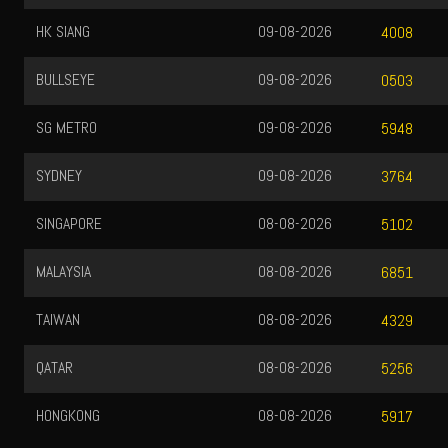
HK SIANG
09-08-2026
4008
BULLSEYE
09-08-2026
0503
SG METRO
09-08-2026
5948
SYDNEY
09-08-2026
3764
SINGAPORE
08-08-2026
5102
MALAYSIA
08-08-2026
6851
TAIWAN
08-08-2026
4329
QATAR
08-08-2026
5256
HONGKONG
08-08-2026
5917