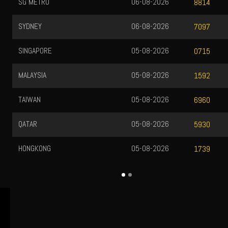
SG METRO
06-08-2026
8814
SYDNEY
06-08-2026
7097
SINGAPORE
05-08-2026
0715
MALAYSIA
05-08-2026
1592
TAIWAN
05-08-2026
6960
QATAR
05-08-2026
5930
HONGKONG
05-08-2026
1739