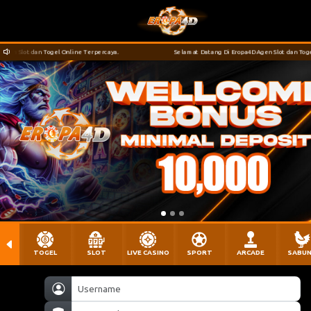
lot dan Togel Online Terpercaya.
Selamat Datang Di Eropa4D Agen Slot dan Togel Onli
TOGEL
SLOT
LIVE CASINO
SPORT
ARCADE
SABU