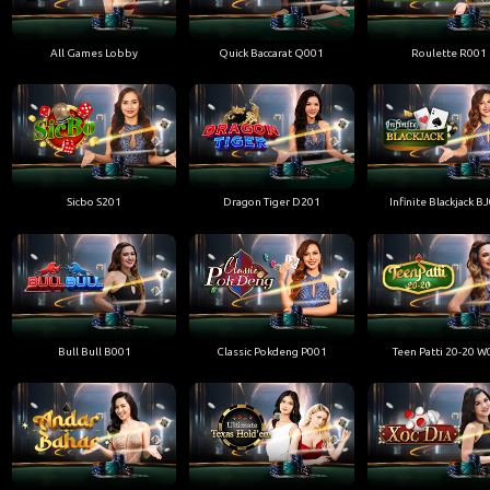
All Games Lobby
Quick Baccarat Q001
Roulette R001
Sicbo S201
Dragon Tiger D201
Infinite Blackjack B
Bull Bull B001
Classic Pokdeng P001
Teen Patti 20-20 W