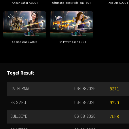
Andar Bahar AB001
Ultimate Texas Hold'em T501
Xoc Dia XD001
Casino War CW001
Fish Prawn Crab F001
Togel Result
CALIFORNIA
06-08-2026
8371
HK SIANG
06-08-2026
9220
BULLSEYE
06-08-2026
7598