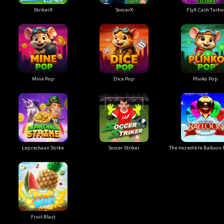
StrikerX
SoccerX
FlyX Cash Turb
Mine Pop
Dice Pop
Plinko Pop
Leprechaun Strike
Soccer Striker
The Incredible Balloon
Fruit Blast