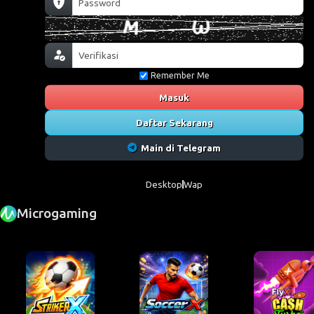
Remember Me
Masuk
Daftar Sekarang
Main di Telegram
Desktop
Wap
Microgaming