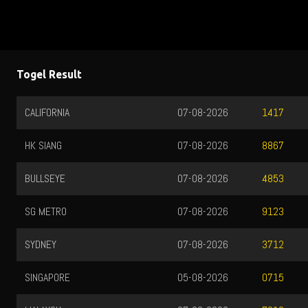
Togel Result
CALIFORNIA
07-08-2026
1417
HK SIANG
07-08-2026
8867
BULLSEYE
07-08-2026
4853
SG METRO
07-08-2026
9123
SYDNEY
07-08-2026
3712
SINGAPORE
05-08-2026
0715